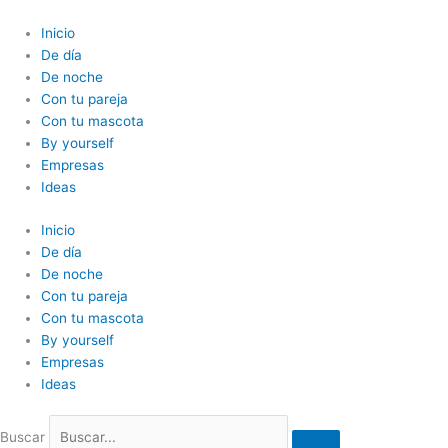
Ir
al
Inicio
contenido
De día
De noche
Con tu pareja
Con tu mascota
By yourself
Empresas
Ideas
Inicio
De día
De noche
Con tu pareja
Con tu mascota
By yourself
Empresas
Ideas
Buscar