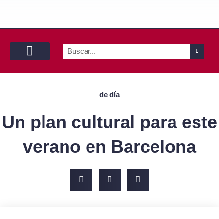
Buscar
Con tu pareja
Con tu mascota
By yourself
de día
Un plan cultural para este
verano en Barcelona