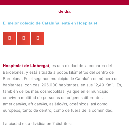
Con tu pareja
Con tu mascota
By yourself
de día
El mejor colegio de Cataluña, está en Hospitalet
, es una ciudad de la comarca del
Hospitalet de Llobregat
Barcelonés, y está situada a pocos kilómetros del centro de
Barcelona. Es el segundo municipio de Cataluña en número de
2
habitantes, con casi 265.000 habitantes, en sus 12,49 Km
. Es,
también de los más cosmopolitas, ya que en el municipio
conviven multitud de personas de orígenes diferentes:
american@s, african@s, asiátic@s, oceánicos, así como
europeos, tanto de dentro, como de fuera de la comunidad.
La ciudad está dividida en 7 distritos: