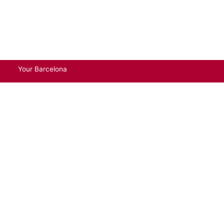
Your Barcelona
Email
Si, Por Favor!
Politica de privacidad
Politica de cookies