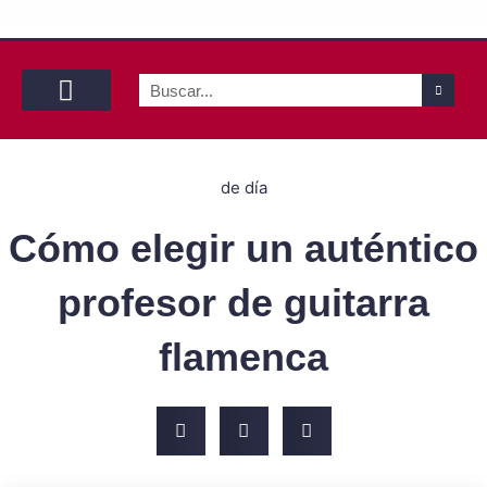
Buscar
Con tu pareja
Con tu mascota
By yourself
de día
Cómo elegir un auténtico
profesor de guitarra
flamenca