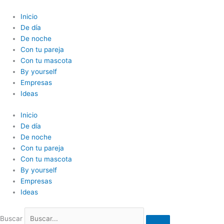
Ir
al
Inicio
contenido
De día
De noche
Con tu pareja
Con tu mascota
By yourself
Empresas
Ideas
Inicio
De día
De noche
Con tu pareja
Con tu mascota
By yourself
Empresas
Ideas
Buscar