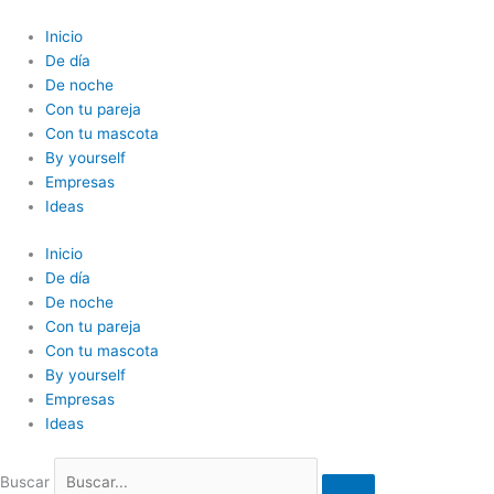
Ir
al
Inicio
contenido
De día
De noche
Con tu pareja
Con tu mascota
By yourself
Empresas
Ideas
Inicio
De día
De noche
Con tu pareja
Con tu mascota
By yourself
Empresas
Ideas
Buscar