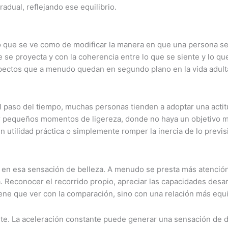
adual, reflejando ese equilibrio.
 que se ve como de modificar la manera en que una persona se 
e se proyecta y con la coherencia entre lo que se siente y lo q
spectos que a menudo quedan en segundo plano en la vida adult
el paso del tiempo, muchas personas tienden a adoptar una acti
r pequeños momentos de ligereza, donde no haya un objetivo más
in utilidad práctica o simplemente romper la inercia de lo previ
 en esa sensación de belleza. A menudo se presta más atención 
 Reconocer el recorrido propio, apreciar las capacidades desarr
ene que ver con la comparación, sino con una relación más equil
inante. La aceleración constante puede generar una sensación d