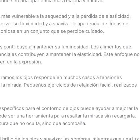
aduce en una apariencia más relajada y natural.
e más vulnerable a la sequedad y a la pérdida de elasticidad.
ar su flexibilidad y a suavizar la apariencia de líneas de
rmoniosa en un conjunto que se percibe cuidado.
iel y contribuye a mantener su luminosidad. Los alimentos que
enciales contribuyen a mantener la elasticidad. Este enfoque no
en en la expresión.
erramos los ojos responde en muchos casos a tensiones
la mirada. Pequeños ejercicios de relajación facial, realizados
 específicos para el contorno de ojos puede ayudar a mejorar la
ede ser una herramienta para resaltar la mirada sin recargarla.
scura que no oculta, sino que acompaña.
brillo de los ojos y suavizar las sombras, mientras que una luz