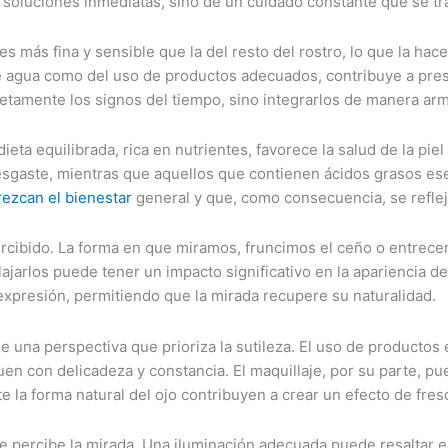
 soluciones inmediatas, sino de un cuidado constante que se tr
es más fina y sensible que la del resto del rostro, lo que la hac
agua como del uso de productos adecuados, contribuye a preserv
pletamente los signos del tiempo, sino integrarlos de manera a
dieta equilibrada, rica en nutrientes, favorece la salud de la p
desgaste, mientras que aquellos que contienen ácidos grasos es
rezcan el bienestar
general y que, como consecuencia, se reflej
rcibido. La forma en que miramos, fruncimos el ceño o entrec
arlos puede tener un impacto significativo en la apariencia de 
 expresión, permitiendo que la mirada recupere su naturalidad.
e una perspectiva que prioriza la sutileza. El uso de productos
uen con delicadeza y constancia. El maquillaje, por su parte, pu
e la forma natural del ojo contribuyen a crear un efecto de fre
 percibe la mirada. Una iluminación adecuada puede resaltar el 