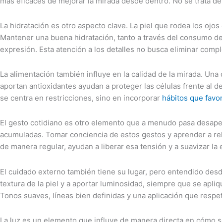
más eficaces de mejorar la mirada desde dentro. No se trata de
La hidratación es otro aspecto clave. La piel que rodea los ojos 
Mantener una buena hidratación, tanto a través del consumo de 
expresión. Esta atención a los detalles no busca eliminar com
La alimentación también influye en la calidad de la mirada. Una 
aportan antioxidantes ayudan a proteger las células frente al 
se centra en restricciones, sino en incorporar
hábitos que favo
El gesto cotidiano es otro elemento que a menudo pasa desape
acumuladas. Tomar conciencia de estos gestos y aprender a relaj
de manera regular, ayudan a liberar esa tensión y a suavizar la
El cuidado externo también tiene su lugar, pero entendido desd
textura de la piel y a aportar luminosidad, siempre que se apliq
Tonos suaves, líneas bien definidas y una aplicación que respet
La luz es un elemento que influye de manera directa en cómo se