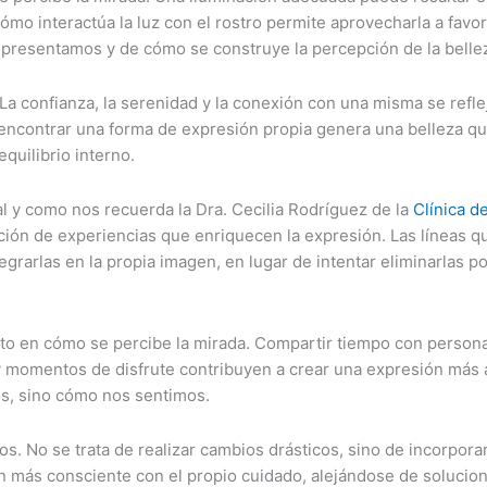
mo interactúa la luz con el rostro permite aprovecharla a favo
 presentamos y de cómo se construye la percepción de la belle
e. La confianza, la serenidad y la conexión con una misma se re
y encontrar una forma de expresión propia genera una belleza que
quilibrio interno.
al y como nos recuerda la Dra. Cecilia Rodríguez de la
Clínica d
ón de experiencias que enriquecen la expresión. Las líneas q
grarlas en la propia imagen, en lugar de intentar eliminarlas p
cto en cómo se percibe la mirada. Compartir tiempo con persona
y momentos de disfrute contribuyen a crear una expresión más a
os, sino cómo nos sentimos.
os. No se trata de realizar cambios drásticos, sino de incorpo
n más consciente con el propio cuidado, alejándose de solucion