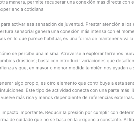
ra manera, permite recuperar una conexión más directa con el 
experiencia cotidiana.
 para activar esa sensación de juventud. Prestar atención a los
apertura sensorial genera una conexión más intensa con el mome
es en lo que parece habitual, es una forma de mantener viva la
 cómo se percibe una misma. Atreverse a explorar terrenos nue
mbios drásticos; basta con introducir variaciones que desafíen
nfianza y que, en mayor o menor medida también nos ayudan a s
enerar algo propio, es otro elemento que contribuye a esta sens
intuiciones. Este tipo de actividad conecta con una parte más l
 vuelve más rica y menos dependiente de referencias externas.
n impacto importante. Reducir la presión por cumplir con deter
forma de cuidado que no se basa en la exigencia constante. Al li