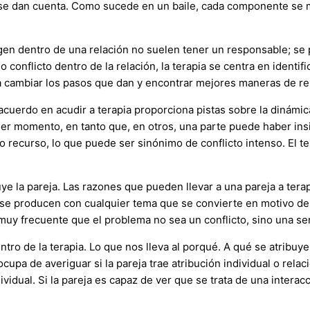
 se dan cuenta. Como sucede en un baile, cada componente se m
en dentro de una relación no suelen tener un responsable; se
flicto dentro de la relación, la terapia se centra en identifica
a cambiar los pasos que dan y encontrar mejores maneras de re
cuerdo en acudir a terapia proporciona pistas sobre la dinámic
 momento, en tanto que, en otros, una parte puede haber insis
mo recurso, lo que puede ser sinónimo de conflicto intenso. El
ye la pareja. Las razones que pueden llevar a una pareja a terap
se producen con cualquier tema que se convierte en motivo de c
Es muy frecuente que el problema no sea un conflicto, sino una 
ntro de la terapia. Lo que nos lleva al porqué. A qué se atribuy
ocupa de averiguar si la pareja trae atribución individual o relac
ividual. Si la pareja es capaz de ver que se trata de una interac