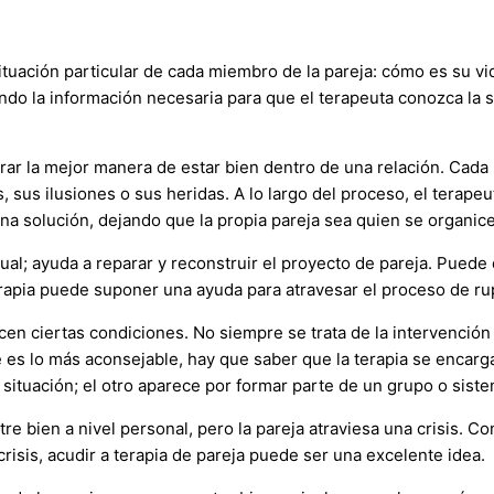
uación particular de cada miembro de la pareja: cómo es su vida, 
nando la información necesaria para que el terapeuta conozca la 
trar la mejor manera de estar bien dentro de una relación. Cada
s, sus ilusiones o sus heridas. A lo largo del proceso, el terap
a solución, dejando que la propia pareja sea quien se organice
al; ayuda a reparar y reconstruir el proyecto de pareja. Puede d
 terapia puede suponer una ayuda para atravesar el proceso de ru
cen ciertas condiciones. No siempre se trata de la intervenció
 es lo más aconsejable, hay que saber que la terapia se encarg
 situación; el otro aparece por formar parte de un grupo o sistem
e bien a nivel personal, pero la pareja atraviesa una crisis. C
crisis, acudir a terapia de pareja puede ser una excelente idea.