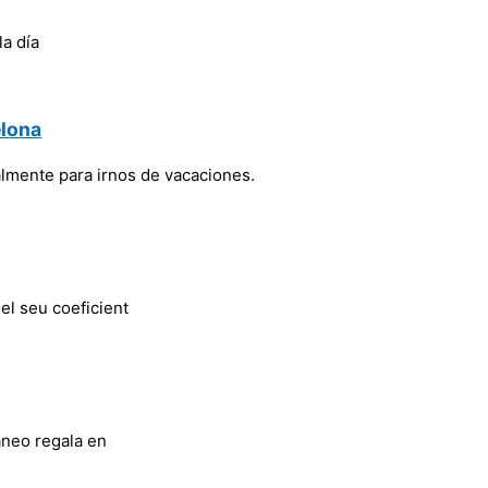
la día
elona
mente para irnos de vacaciones.
 el seu coeficient
áneo regala en