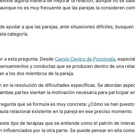
xiste alguna manera de mejorar la relación, aunque no se sabe
, aunque no es muy frecuente que las parejas la consideren co
e ayudar a que las parejas, ante situaciones difíciles, busquen
sta categoría.
er a esta pregunta. Desde
Canvis Centro de Psicología
, especia
 pensamientos y conductas que se producen dentro de una relació
n a los dos miembros de la pareja.
an en la resolución de dificultades específicas. Se abordan aspe
 ambas partes sientan la motivación necesaria para participar en
 pregunta que se formula es muy concreta: ¿Cómo se han puesto 
pauta relacional existente en la pareja en ese preciso momento.
e este tipo de terapias que se entiende como el patrón de inter
 influenciados por la otra parte. Se puede pensar en ella como