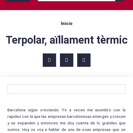
Con tu pareja
Con tu mascota
By yourself
Inicio
Terpolar, aïllament tèrmic
Barcelona sigue creciendo. Yo a veces me asombro con la
rapidez con la que las empresas barcelonesas emergen y crecen
y se expanden y entonces me doy cuenta de lo grandes que
somos. Hoy os voy a hablar de una de esas empresas que se