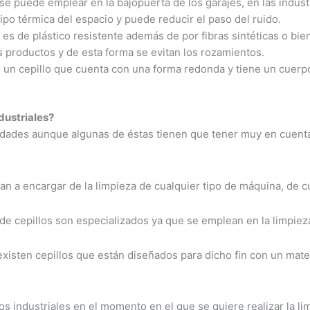
 y se puede emplear en la bajopuerta de los garajes, en las indu
po térmica del espacio y puede reducir el paso del ruido.
s de plástico resistente además de por fibras sintéticas o bien
s productos y de esta forma se evitan los rozamientos.
e un cepillo que cuenta con una forma redonda y tiene un cuer
dustriales?
ridades aunque algunas de éstas tienen que tener muy en cuent
an a encargar de la limpieza de cualquier tipo de máquina, de cu
o de cepillos son especializados ya que se emplean en la limpi
 existen cepillos que están diseñados para dicho fin con un mat
s industriales en el momento en el que se quiere realizar la li