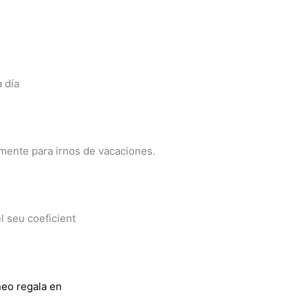
 día
ente para irnos de vacaciones.
el seu coeficient
neo regala en