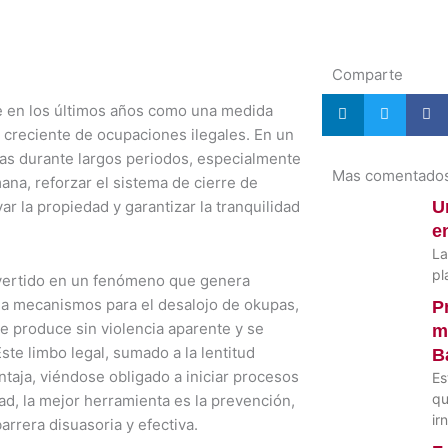
Comparte
e en los últimos años como una medida
o creciente de ocupaciones ilegales. En un
s durante largos periodos, especialmente
Mas comentado
ana, reforzar el sistema de cierre de
r la propiedad y garantizar la tranquilidad
U
e
La
pl
onvertido en un fenómeno que genera
pla mecanismos para el desalojo de okupas,
P
se produce sin violencia aparente y se
m
ste limbo legal, sumado a la lentitud
B
ntaja, viéndose obligado a iniciar procesos
Es
qu
ad, la mejor herramienta es la prevención,
ir
arrera disuasoria y efectiva.