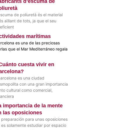
abricants d’escuma de
oliuretà
escuma de poliuretà és el material
s aïllant de tots, ja que el seu
eficient
ctividades marítimas
rcelona es una de las preciosas
rlas que el Mar Mediterráneo regala
Cuánto cuesta vivir en
arcelona?
rcelona es una ciudad
smopolita con una gran importancia
nto cultural como comercial,
nanciera
a importancia de la mente
n las oposiciones
 preparación para unas oposiciones
 es solamente estudiar por espacio