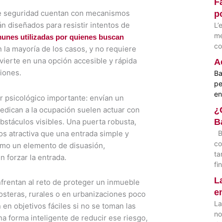
F
 de seguridad cuentan con mecanismos
p
n diseñados para resistir intentos de
L’
mé
unes utilizadas por quienes buscan
co
en la mayoría de los casos, y no requiere
nvierte en una opción accesible y rápida
A
iones.
Ba
pe
en
r psicológico importante: envían un
dedican a la ocupación suelen actuar con
¿
stáculos visibles. Una puerta robusta,
B
s atractiva que una entrada simple y
Ba
co
como un elemento de disuasión,
ta
 forzar la entrada.
fi
L
nfrentan al reto de proteger un inmueble
e
osteras, rurales o en urbanizaciones poco
La
en objetivos fáciles si no se toman las
no
 forma inteligente de reducir ese riesgo,