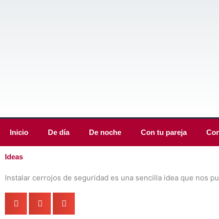
Ir
al
contenido
Inicio
De día
De noche
Con tu pareja
Con
Ideas
Instalar cerrojos de seguridad es una sencilla idea que nos pu