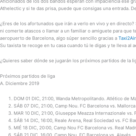
Aficionados de los dos bandos esperan con impaciencia ese gran
Athelectic y si te das prisa, puede que consigas una entrada. 
¿Eres de los afortunados que irán a verlo en vivo y en directo
ni comerte atascos o llamar a un familiar o amiguete para que te
aeropuerto de Barcelona, algo súper sencillo gracias a
Taxi2Ai
Su taxista te recoge en tu casa cuando tú le digas y te lleva al
¿Quieres saber dónde se jugarán los próximos partidos de la li
Próximos partidos de liga
A. Diciembre 2019
DOM 01 DIC, 21:00, Wanda Metropolitando. Atlético de M
SÁB 07 DIC, 21:00, Camp Nou. FC Barcelona vs. Mallorca
MAR 10 DIC, 21:00, Giuseppe Meazza Internazionale vs. 
SÁB 14 DIC, 16:00, Reale Arena, Real Sociedad vs. FC Ba
MIÉ 18 DIC, 20:00, Camp Nou FC Barcelona vs. Real Madr
SÁB 21 DIC, 16:00, Camp Nou, FC Barcelona vs .Alavés