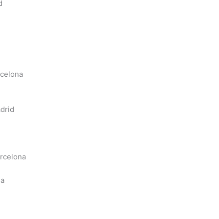
d
rcelona
drid
arcelona
na