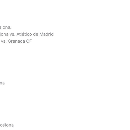
elona.
ona vs. Atlético de Madrid
 vs. Granada CF
ona
rcelona