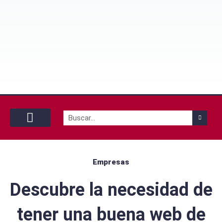
Buscar
Con tu pareja
Con tu mascota
By yourself
Empresas
Descubre la necesidad de
tener una buena web de