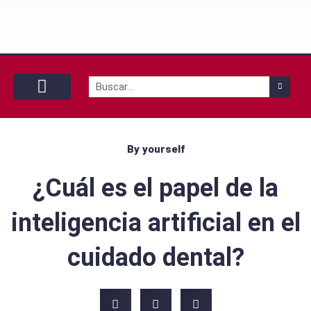
Buscar
Con tu pareja
Con tu mascota
By yourself
By yourself
¿Cuál es el papel de la
inteligencia artificial en el
cuidado dental?