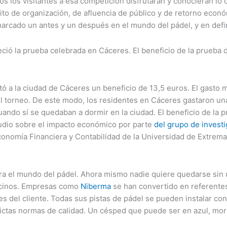
dos los visitantes a esa competición disfrutarán y conocieran l
éxito de organización, de afluencia de público y de retorno eco
arcado un antes y un después en el mundo del pádel, y en defin
reció la prueba celebrada en Cáceres. El beneficio de la prueba
ó a la ciudad de Cáceres un beneficio de 13,5 euros. El gasto m
e el torneo. De este modo, los residentes en Cáceres gastaron u
ndo sí se quedaban a dormir en la ciudad. El beneficio de la 
tudio sobre el impacto económico por parte
del grupo de investi
onomía Financiera y Contabilidad de la Universidad de Extrema
a el mundo del pádel. Ahora mismo nadie quiere quedarse sin un
vecinos. Empresas como
Niberma
se han convertido en referentes
es del cliente. Todas sus pistas de pádel se pueden instalar con
trictas normas de calidad. Un césped que puede ser en azul, mor