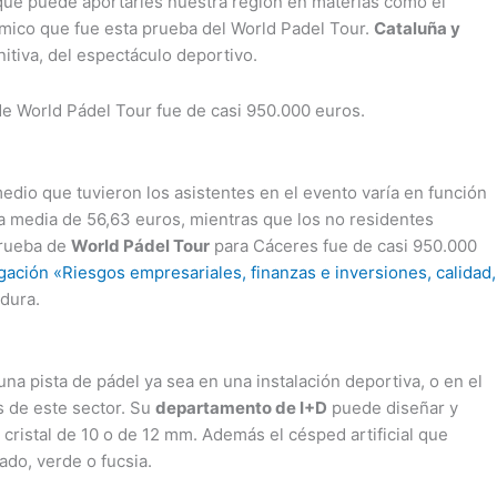
o que puede aportarles nuestra región en materias como el
nómico que fue esta prueba del World Padel Tour.
Cataluña y
itiva, del espectáculo deportivo.
 de World Pádel Tour fue de casi 950.000 euros.
edio que tuvieron los asistentes en el evento varía en función
na media de 56,63 euros, mientras que los no residentes
prueba de
World Pádel Tour
para Cáceres fue de casi 950.000
gación «Riesgos empresariales, finanzas e inversiones, calidad,
dura.
a pista de pádel ya sea en una instalación deportiva, o en el
 de este sector. Su
departamento de I+D
puede diseñar y
 cristal de 10 o de 12 mm. Además el césped artificial que
ado, verde o fucsia.