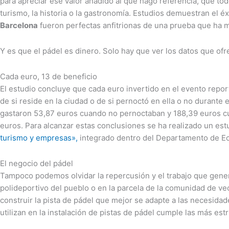
para apreciar ese valor añadido al que hago referencia, que to
turismo, la historia o la gastronomía. Estudios demuestran el 
Barcelona
fueron perfectas anfitrionas de una prueba que ha m
Y es que el pádel es dinero. Solo hay que ver los datos que of
Cada euro, 13 de beneficio
El estudio concluye que cada euro invertido en el evento report
de si reside en la ciudad o de si pernoctó en ella o no durant
gastaron 53,87 euros cuando no pernoctaban y 188,39 euros cua
euros. Para alcanzar estas conclusiones se ha realizado un es
turismo y empresas»,
integrado dentro del Departamento de Ec
El negocio del pádel
Tampoco podemos olvidar la repercusión y el trabajo que gener
polideportivo del pueblo o en la parcela de la comunidad de 
construir la pista de pádel que mejor se adapte a las necesidad
utilizan en la instalación de pistas de pádel cumple las más es