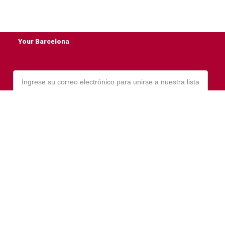
Your Barcelona
Email
Si, Por Favor!
Politica de privacidad
Politica de cookies
© 2022 Todos los derechos reservados