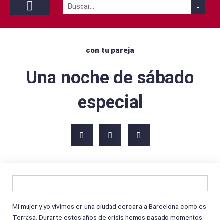
Buscar
Con tu pareja
Con tu mascota
By yourself
con tu pareja
Una noche de sábado
especial
Mi mujer y yo vivimos en una ciudad cercana a Barcelona como es
Terrasa. Durante estos años de crisis hemos pasado momentos