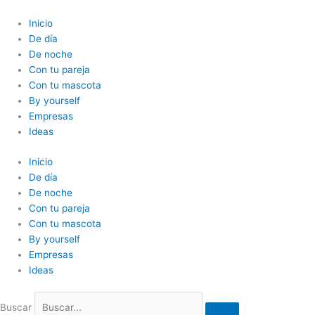
Ir
al
Inicio
contenido
De día
De noche
Con tu pareja
Con tu mascota
By yourself
Empresas
Ideas
Inicio
De día
De noche
Con tu pareja
Con tu mascota
By yourself
Empresas
Ideas
Buscar