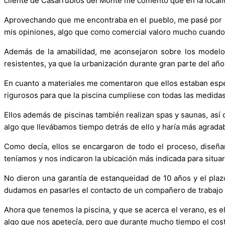
cliente de Casarrubios del Monte me comentó que en la local
Aprovechando que me encontraba en el pueblo, me pasé por su 
mis opiniones, algo que como comercial valoro mucho cuando 
Además de la amabilidad, me aconsejaron sobre los modelos
resistentes, ya que la urbanización durante gran parte del año
En cuanto a materiales me comentaron que ellos estaban espec
rigurosos para que la piscina cumpliese con todas las medida
Ellos además de piscinas también realizan spas y saunas, así 
algo que llevábamos tiempo detrás de ello y haría más agradab
Como decía, ellos se encargaron de todo el proceso, diseña
teníamos y nos indicaron la ubicación más indicada para situar
No dieron una garantía de estanqueidad de 10 años y el pla
dudamos en pasarles el contacto de un compañero de trabajo q
Ahora que tenemos la piscina, y que se acerca el verano, es e
algo que nos apetecía, pero que durante mucho tiempo el cost