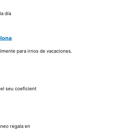
la día
elona
mente para irnos de vacaciones.
 el seu coeficient
áneo regala en