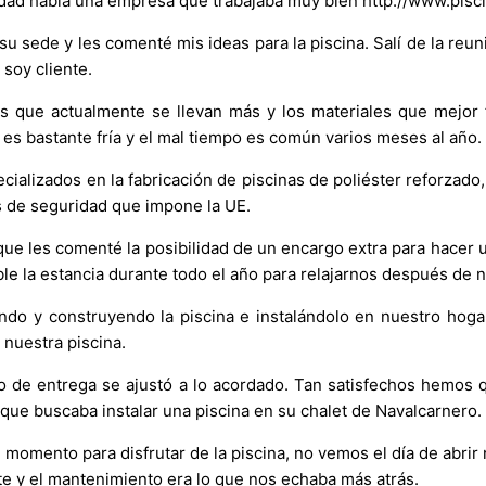
idad había una empresa que trabajaba muy bien http://www.pisc
sede y les comenté mis ideas para la piscina. Salí de la reuni
soy cliente.
 que actualmente se llevan más y los materiales que mejor f
 es bastante fría y el mal tiempo es común varios meses al año.
ializados en la fabricación de piscinas de poliéster reforzado
s de seguridad que impone la UE.
que les comenté la posibilidad de un encargo extra para hacer u
le la estancia durante todo el año para relajarnos después de n
ndo y construyendo la piscina e instalándolo en nuestro hoga
 nuestra piscina.
zo de entrega se ajustó a lo acordado. Tan satisfechos hemos
ue buscaba instalar una piscina en su chalet de Navalcarnero.
l momento para disfrutar de la piscina, no vemos el día de abrir
e y el mantenimiento era lo que nos echaba más atrás.