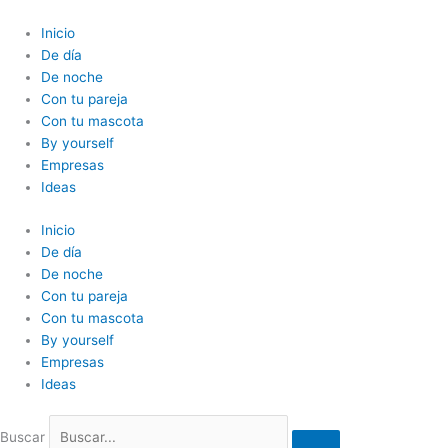
Ir
al
Inicio
contenido
De día
De noche
Con tu pareja
Con tu mascota
By yourself
Empresas
Ideas
Inicio
De día
De noche
Con tu pareja
Con tu mascota
By yourself
Empresas
Ideas
Buscar