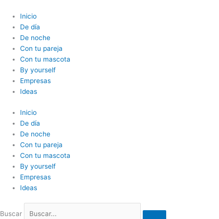
Ir
al
Inicio
contenido
De día
De noche
Con tu pareja
Con tu mascota
By yourself
Empresas
Ideas
Inicio
De día
De noche
Con tu pareja
Con tu mascota
By yourself
Empresas
Ideas
Buscar