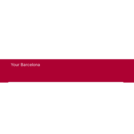
Your Barcelona
Email
Si, Por Favor!