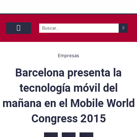
Buscar
Con tu pareja
Con tu mascota
By yourself
Empresas
Barcelona presenta la
tecnología móvil del
mañana en el Mobile World
Congress 2015